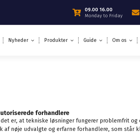
09.00 16.00
Monday to Friday
Nyheder
Produkter
Guide
Om os
autoriserede forhandlere
 det er, at tekniske løsninger fungerer problemfrit o
 af nøje udvalgte og erfarne forhandlere, som står kl