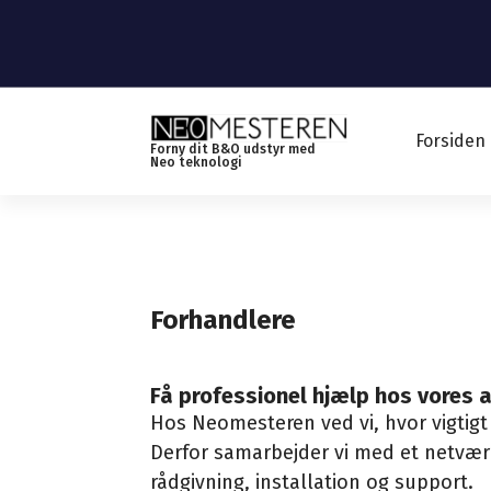
S
k
i
p
t
Forsiden
Forny dit B&O udstyr med
o
Neo teknologi
c
o
n
t
e
Forhandlere
n
t
Få professionel hjælp hos vores 
Hos Neomesteren ved vi, hvor vigtigt
Derfor samarbejder vi med et netværk
rådgivning, installation og support.