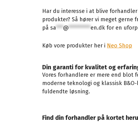
Har du interesse i at blive forhandl
produkter? Så hører vi meget gerne fr
på
sa
***
@
*********
en.dk
for en uforp
Køb vore produkter her i
Neo Shop
Din garanti for kvalitet og erfarin
Vores forhandlere er mere end blot f
moderne teknologi og klassisk B&O-k
fuldendte løsning.
Find din forhandler på kortet her