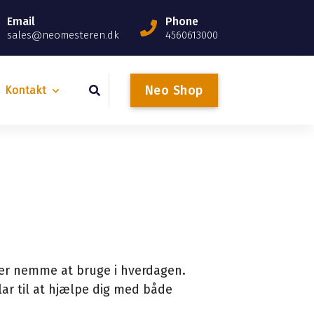
Email
Phone
sales@neomesteren.dk
4560613000
N
e
o
S
h
o
p
Kontakt
g er nemme at bruge i hverdagen.
ar til at hjælpe dig med både