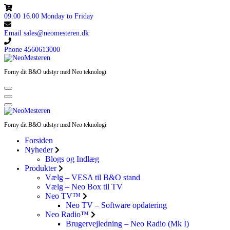
Skip
to
09.00 16.00
Monday to Friday
content
Email
sales@neomesteren.dk
Phone
4560613000
Forny dit B&O udstyr med Neo teknologi
Forny dit B&O udstyr med Neo teknologi
Forsiden
Nyheder
Blogs og Indlæg
Produkter
Vælg – VESA til B&O stand
Vælg – Neo Box til TV
Neo TV™
Neo TV – Software opdatering
Neo Radio™
Brugervejledning – Neo Radio (Mk I)