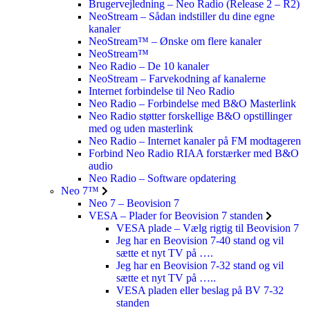
Brugervejledning – Neo Radio (Release 2 – R2)
NeoStream – Sådan indstiller du dine egne
kanaler
NeoStream™ – Ønske om flere kanaler
NeoStream™
Neo Radio – De 10 kanaler
NeoStream – Farvekodning af kanalerne
Internet forbindelse til Neo Radio
Neo Radio – Forbindelse med B&O Masterlink
Neo Radio støtter forskellige B&O opstillinger
med og uden masterlink
Neo Radio – Internet kanaler på FM modtageren
Forbind Neo Radio RIAA forstærker med B&O
audio
Neo Radio – Software opdatering
Neo 7™
Neo 7 – Beovision 7
VESA – Plader for Beovision 7 standen
VESA plade – Vælg rigtig til Beovision 7
Jeg har en Beovision 7-40 stand og vil
sætte et nyt TV på ….
Jeg har en Beovision 7-32 stand og vil
sætte et nyt TV på …..
VESA pladen eller beslag på BV 7-32
standen