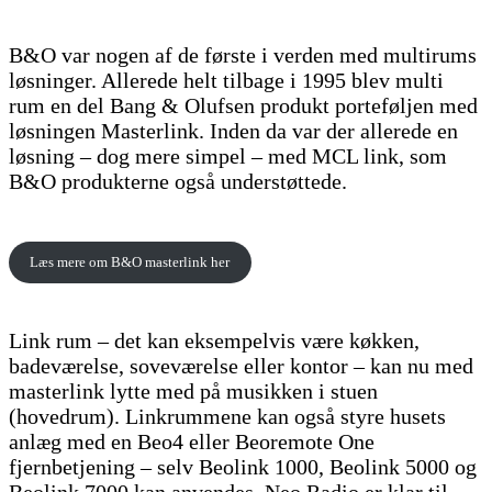
B&O var nogen af de første i verden med multirums
løsninger. Allerede helt tilbage i 1995 blev multi
rum en del Bang & Olufsen produkt porteføljen med
løsningen Masterlink. Inden da var der allerede en
løsning – dog mere simpel – med MCL link, som
B&O produkterne også understøttede.
Læs mere om B&O masterlink her
Link rum – det kan eksempelvis være køkken,
badeværelse, soveværelse eller kontor – kan nu med
masterlink lytte med på musikken i stuen
(hovedrum). Linkrummene kan også styre husets
anlæg med en Beo4 eller Beoremote One
fjernbetjening – selv Beolink 1000, Beolink 5000 og
Beolink 7000 kan anvendes. Neo Radio er klar til