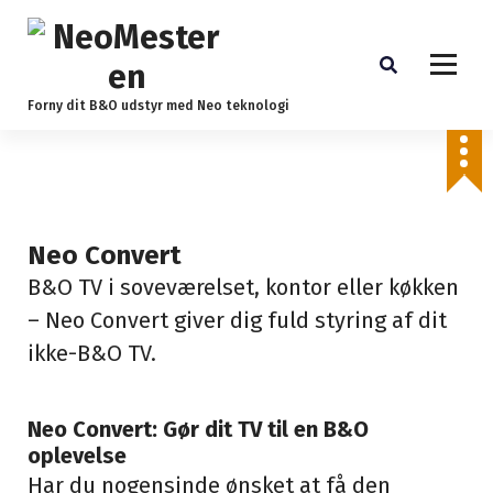
S
k
i
p
t
Forny dit B&O udstyr med Neo teknologi
o
c
o
n
t
e
Neo Convert
n
B&O TV i soveværelset, kontor eller køkken
t
– Neo Convert giver dig fuld styring af dit
ikke-B&O TV.
Neo Convert: Gør dit TV til en B&O
oplevelse
Har du nogensinde ønsket at få den