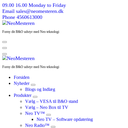
Skip
09.00 16.00
Monday to Friday
to
Email
sales@neomesteren.dk
content
Phone
4560613000
Forny dit B&O udstyr med Neo teknologi
Forny dit B&O udstyr med Neo teknologi
Forsiden
Nyheder
Blogs og Indlæg
Produkter
Vælg – VESA til B&O stand
Vælg – Neo Box til TV
Neo TV™
Neo TV – Software opdatering
Neo Radio™