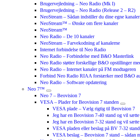
Brugervejledning – Neo Radio (Mk I)
Brugervejledning – Neo Radio (Release 2 – R2)
NeoStream – Sådan indstiller du dine egne kanaler
NeoStream™ – Ønske om flere kanaler
NeoStream™
Neo Radio – De 10 kanaler
NeoStream – Farvekodning af kanalerne
Internet forbindelse til Neo Radio
Neo Radio – Forbindelse med B&O Masterlink
Neo Radio støtter forskellige B&O opstillinger me
Neo Radio – Internet kanaler på FM modtageren
Forbind Neo Radio RIAA forstærker med B&O a
Neo Radio – Software opdatering
Neo 7™
Neo 7 – Beovision 7
VESA – Plader for Beovision 7 standen
VESA plade – Vælg rigtig til Beovision 7
Jeg har en Beovision 7-40 stand og vil sætt
Jeg har en Beovision 7-32 stand og vil sætt
VESA pladen eller beslag på BV 7-32 stan
VESA beslag – Beovision 7 stand – sådan m