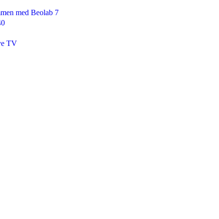
ammen med Beolab 7
40
nye TV