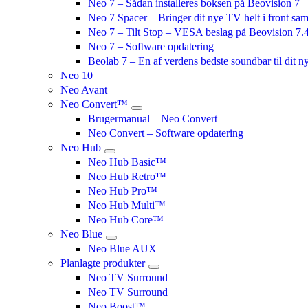
Neo 7 – Sådan installeres boksen på Beovision 7
Neo 7 Spacer – Bringer dit nye TV helt i front s
Neo 7 – Tilt Stop – VESA beslag på Beovision 7.
Neo 7 – Software opdatering
Beolab 7 – En af verdens bedste soundbar til dit 
Neo 10
Neo Avant
Neo Convert™
Brugermanual – Neo Convert
Neo Convert – Software opdatering
Neo Hub
Neo Hub Basic™
Neo Hub Retro™
Neo Hub Pro™
Neo Hub Multi™
Neo Hub Core™
Neo Blue
Neo Blue AUX
Planlagte produkter
Neo TV Surround
Neo TV Surround
Neo Boost™