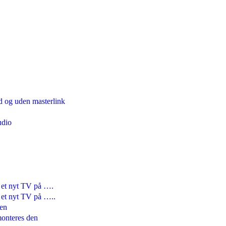
d og uden masterlink
udio
e et nyt TV på ….
e et nyt TV på …..
den
onteres den