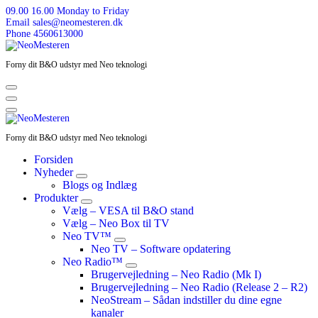
Skip
09.00 16.00
Monday to Friday
to
Email
sales@neomesteren.dk
content
Phone
4560613000
Forny dit B&O udstyr med Neo teknologi
Forny dit B&O udstyr med Neo teknologi
Forsiden
Nyheder
Blogs og Indlæg
Produkter
Vælg – VESA til B&O stand
Vælg – Neo Box til TV
Neo TV™
Neo TV – Software opdatering
Neo Radio™
Brugervejledning – Neo Radio (Mk I)
Brugervejledning – Neo Radio (Release 2 – R2)
NeoStream – Sådan indstiller du dine egne
kanaler