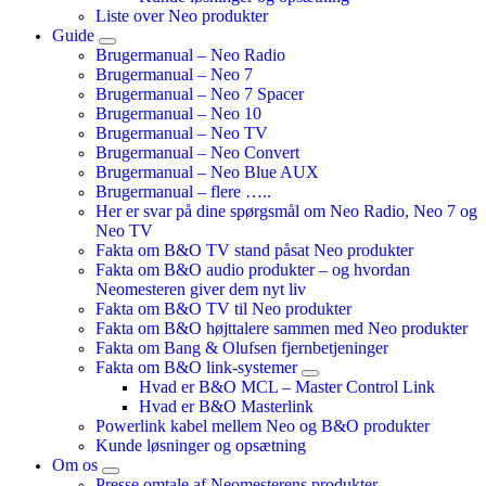
Liste over Neo produkter
Guide
Brugermanual – Neo Radio
Brugermanual – Neo 7
Brugermanual – Neo 7 Spacer
Brugermanual – Neo 10
Brugermanual – Neo TV
Brugermanual – Neo Convert
Brugermanual – Neo Blue AUX
Brugermanual – flere …..
Her er svar på dine spørgsmål om Neo Radio, Neo 7 og
Neo TV
Fakta om B&O TV stand påsat Neo produkter
Fakta om B&O audio produkter – og hvordan
Neomesteren giver dem nyt liv
Fakta om B&O TV til Neo produkter
Fakta om B&O højttalere sammen med Neo produkter
Fakta om Bang & Olufsen fjernbetjeninger
Fakta om B&O link-systemer
Hvad er B&O MCL – Master Control Link
Hvad er B&O Masterlink
Powerlink kabel mellem Neo og B&O produkter
Kunde løsninger og opsætning
Om os
Presse omtale af Neomesterens produkter