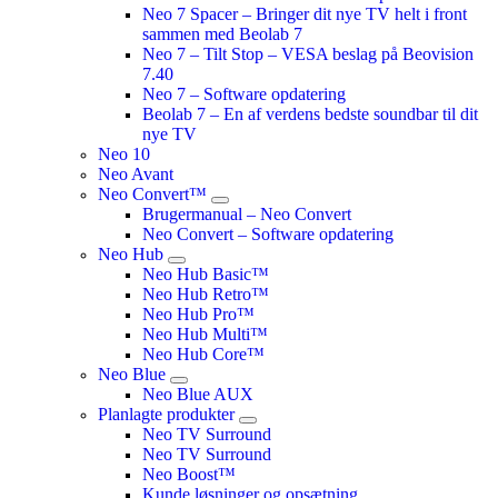
Neo 7 Spacer – Bringer dit nye TV helt i front
sammen med Beolab 7
Neo 7 – Tilt Stop – VESA beslag på Beovision
7.40
Neo 7 – Software opdatering
Beolab 7 – En af verdens bedste soundbar til dit
nye TV
Neo 10
Neo Avant
Neo Convert™
Brugermanual – Neo Convert
Neo Convert – Software opdatering
Neo Hub
Neo Hub Basic™
Neo Hub Retro™
Neo Hub Pro™
Neo Hub Multi™
Neo Hub Core™
Neo Blue
Neo Blue AUX
Planlagte produkter
Neo TV Surround
Neo TV Surround
Neo Boost™
Kunde løsninger og opsætning