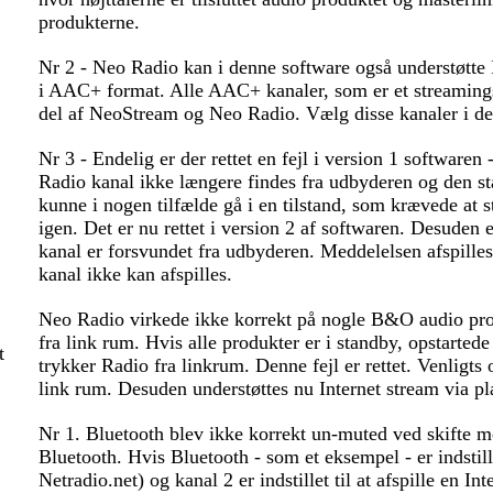
produkterne.
Nr 2 - Neo Radio kan i denne software også understøtte 
i AAC+ format. Alle AAC+ kanaler, som er et streamings
del af NeoStream og Neo Radio. Vælg disse kanaler i 
Nr 3 - Endelig er der rettet en fejl i version 1 softwaren
Radio kanal ikke længere findes fra udbyderen og den s
kunne i nogen tilfælde gå i en tilstand, som krævede at s
igen. Det er nu rettet i version 2 af softwaren. Desuden 
kanal er forsvundet fra udbyderen. Meddelelsen afspilles 
kanal ikke kan afspilles.
Neo Radio virkede ikke korrekt på nogle B&O audio prod
fra link rum. Hvis alle produkter er i standby, opstarte
t
trykker Radio fra linkrum. Denne fejl er rettet. Venligts 
link rum. Desuden understøttes nu Internet stream via pla
Nr 1. Bluetooth blev ikke korrekt un-muted ved skifte me
Bluetooth. Hvis Bluetooth - som et eksempel - er indstil
Netradio.net) og kanal 2 er indstillet til at afspille en In