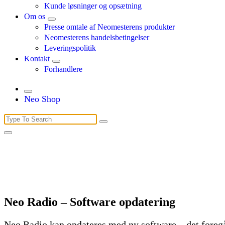
Kunde løsninger og opsætning
Om os
Presse omtale af Neomesterens produkter
Neomesterens handelsbetingelser
Leveringspolitik
Kontakt
Forhandlere
Neo Shop
Search
for:
Neo Radio – Software opdatering
Neo Radio kan opdateres med ny software – det foregå