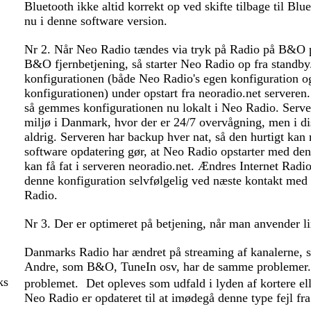
Bluetooth ikke altid korrekt op ved skifte tilbage til Blu
nu i denne software version.
Nr 2. Når Neo Radio tændes via tryk på Radio på B&O pr
B&O fjernbetjening, så starter Neo Radio op fra standby.
konfigurationen (både Neo Radio's egen konfiguration o
konfigurationen) under opstart fra neoradio.net serveren
så gemmes konfigurationen nu lokalt i Neo Radio. Server
miljø i Danmark, hvor der er 24/7 overvågning, men i d
aldrig. Serveren har backup hver nat, så den hurtigt kan
software opdatering gør, at Neo Radio opstarter med den
kan få fat i serveren neoradio.net. Ændres Internet Radi
denne konfiguration selvfølgelig ved næste kontakt med
Radio.
Nr 3. Der er optimeret på betjening, når man anvender 
Danmarks Radio har ændret på streaming af kanalerne, 
Andre, som B&O, TuneIn osv, har de samme problemer.
ks
problemet. Det opleves som udfald i lyden af kortere e
Neo Radio er opdateret til at imødegå denne type fejl fr