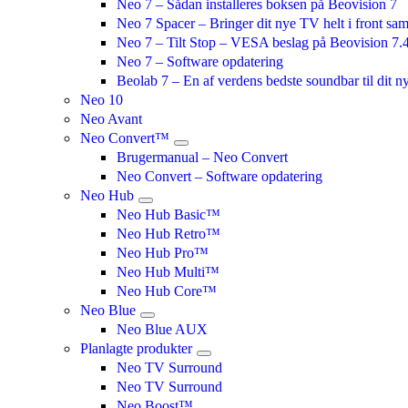
Neo 7 – Sådan installeres boksen på Beovision 7
Neo 7 Spacer – Bringer dit nye TV helt i front s
Neo 7 – Tilt Stop – VESA beslag på Beovision 7.
Neo 7 – Software opdatering
Beolab 7 – En af verdens bedste soundbar til dit 
Neo 10
Neo Avant
Neo Convert™
Brugermanual – Neo Convert
Neo Convert – Software opdatering
Neo Hub
Neo Hub Basic™
Neo Hub Retro™
Neo Hub Pro™
Neo Hub Multi™
Neo Hub Core™
Neo Blue
Neo Blue AUX
Planlagte produkter
Neo TV Surround
Neo TV Surround
Neo Boost™