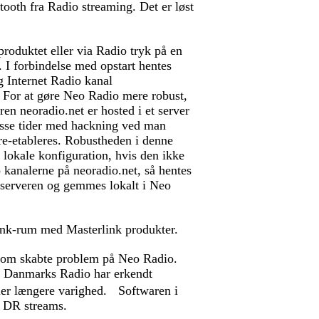
etooth fra Radio streaming. Det er løst
oduktet eller via Radio tryk på en
 I forbindelse med opstart hentes
g Internet Radio kanal
. For at gøre Neo Radio mere robust,
en neoradio.net er hosted i et server
isse tider med hackning ved man
 re-etableres. Robustheden i denne
 lokale konfiguration, hvis den ikke
o kanalerne på neoradio.net, så hentes
 serveren og gemmes lokalt i Neo
link-rum med Masterlink produkter.
som skabte problem på Neo Radio.
 Danmarks Radio har erkendt
ller længere varighed. Softwaren i
a DR streams.