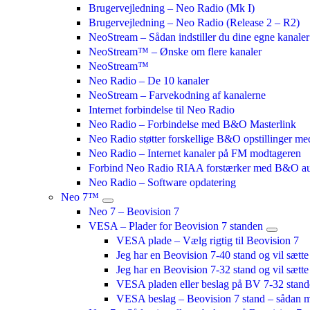
Brugervejledning – Neo Radio (Mk I)
Brugervejledning – Neo Radio (Release 2 – R2)
NeoStream – Sådan indstiller du dine egne kanaler
NeoStream™ – Ønske om flere kanaler
NeoStream™
Neo Radio – De 10 kanaler
NeoStream – Farvekodning af kanalerne
Internet forbindelse til Neo Radio
Neo Radio – Forbindelse med B&O Masterlink
Neo Radio støtter forskellige B&O opstillinger me
Neo Radio – Internet kanaler på FM modtageren
Forbind Neo Radio RIAA forstærker med B&O a
Neo Radio – Software opdatering
Neo 7™
Neo 7 – Beovision 7
VESA – Plader for Beovision 7 standen
VESA plade – Vælg rigtig til Beovision 7
Jeg har en Beovision 7-40 stand og vil sætt
Jeg har en Beovision 7-32 stand og vil sætt
VESA pladen eller beslag på BV 7-32 stan
VESA beslag – Beovision 7 stand – sådan m