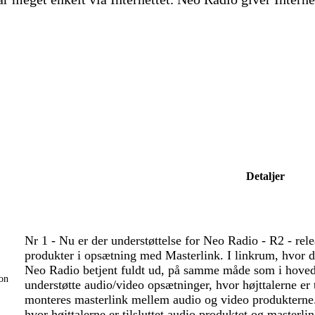
Detaljer
Nr 1 - Nu er der understøttelse for Neo Radio - R2 - re
produkter i opsætning med Masterlink. I linkrum, hvor d
Neo Radio betjent fuldt ud, på samme måde som i hov
ion
understøtte audio/video opsætninger, hvor højttalerne er t
monteres masterlink mellem audio og video produkterne.
hvor højttalerne er tilsluttet audio produktet og masterl