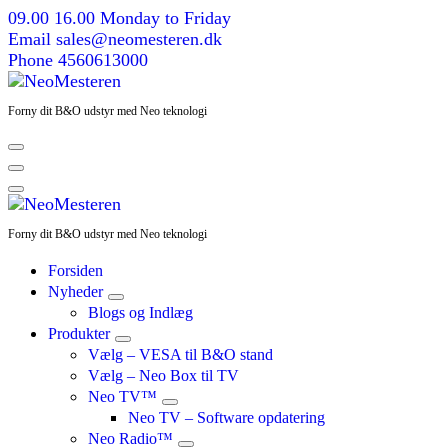
Skip
09.00 16.00
Monday to Friday
to
Email
sales@neomesteren.dk
content
Phone
4560613000
Forny dit B&O udstyr med Neo teknologi
Forny dit B&O udstyr med Neo teknologi
Forsiden
Nyheder
Blogs og Indlæg
Produkter
Vælg – VESA til B&O stand
Vælg – Neo Box til TV
Neo TV™
Neo TV – Software opdatering
Neo Radio™