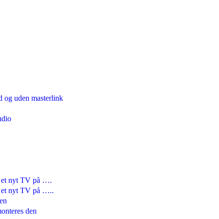
d og uden masterlink
udio
e et nyt TV på ….
e et nyt TV på …..
den
onteres den