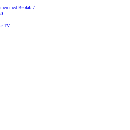
ammen med Beolab 7
40
nye TV